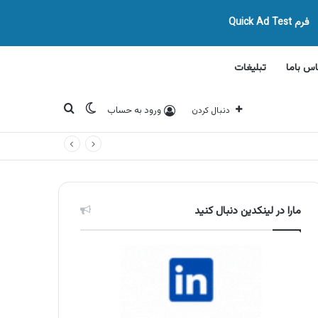
فرم Quick Ad Test
اس باما
تبلیغات
تغییر پوسته
جستجو برای
ورود به حساب
دنبال کردن
مارا در لینکدین دنبال کنید