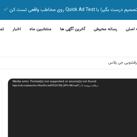
Quick Ad Test روی مخاطب واقعی تست کن ✅
اصلی
رسانه محیطی
آخرین آگهی ها
منتخبین ماه
اخبار
تم
رفشویی جی پلاس
Media error: Format(s) not supported or source(s) not found
دریافت پرونده: https://cdn.mediaarshiv.ir/files/Ra-ba970124-008_MP4-480.mp4?_=1