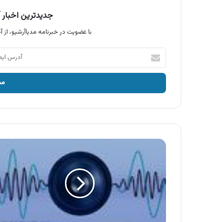
جدیدترین اخبار آ
با عضویت در خبرنامه مدیاآرشیو، از آخ
آدرس
ایمیل
خود
را
وارد
کنید
آگهی
فروشگاه
آرین
،
قائم
شهر