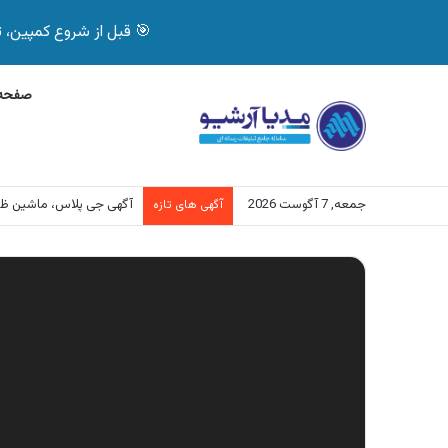
🎯 قبل از شروع کمپین، تصمیم درست بگیر! با 
صفحه 
جمعه, 7 آگوست 2026
آگهی جی پلاس، ماشین ظ
آگهی های تازه
نمایشگر
ویدیو