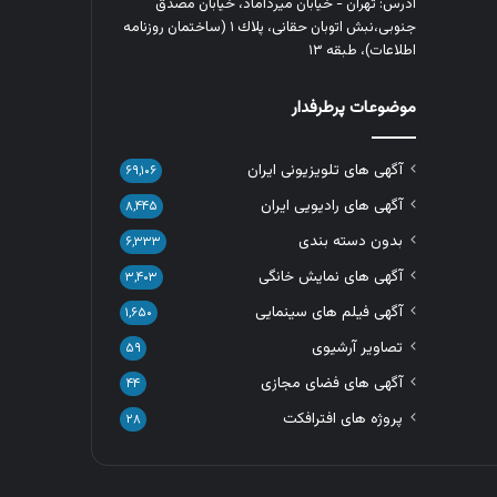
آدرس: تهران - خیابان میرداماد، خیابان مصدق
جنوبی،نبش اتوبان حقانی، پلاك ١ (ساختمان روزنامه
اطلاعات)، طبقه ۱۳
موضوعات پرطرفدار
آگهی های تلویزیونی ایران
۶۹,۱۰۶
آگهی های رادیویی ایران
۸,۴۴۵
بدون دسته بندی
۶,۳۳۳
آگهی های نمایش خانگی
۳,۴۰۳
آگهی فیلم های سینمایی
۱,۶۵۰
تصاویر آرشیوی
۵۹
آگهی های فضای مجازی
۴۴
پروژه های افترافکت
۲۸