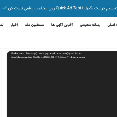
Quick Ad Test روی مخاطب واقعی تست کن ✅
اصلی
رسانه محیطی
آخرین آگهی ها
منتخبین ماه
اخبار
تم
 بیمه زیر ۵ دقیقه
Media error: Format(s) not supported or source(s) not found
دریافت پرونده: https://cdn.mediaarshiv.ir/files/Ra-mo021008-001_MP4-360.mp4?_=1