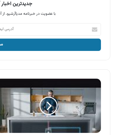
جدیدترین اخبار آ
با عضویت در خبرنامه مدیاآرشیو، از آخ
آدرس
ایمیل
خود
را
وارد
کنید
آگهی
شیرآلات
کی
دبلیو
سی
،
شیرآلات
بهداشتی