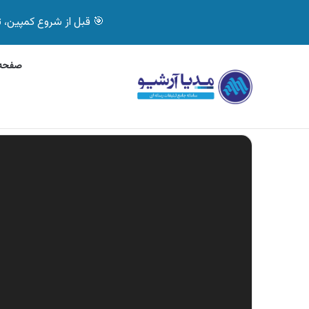
🎯 قبل از شروع کمپین، تصمیم درست بگیر! با 
صفحه 
جمعه, 7 آگوست 2026
آگهی بیمه دات کام، خرید آنلاین
آگهی های تازه
نمایشگر
ویدیو