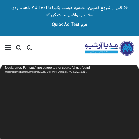
🎯 قبل از شروع کمپین، تصمیم درست بگیر! با Quick Ad Test روی
مخاطب واقعی تست کن ✅
فرم Quick Ad Test
تغییر پوسته
منو
جستجو ب
نمایشگر
Media error: Format(s) not supported or source(s) not found
ویدیو
دریافت پرونده: https://cdn.mediaarshiv.ir/files/es011257-044_MP4-360.mp4?_=1