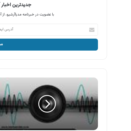
جدیدترین اخبار آ
با عضویت در خبرنامه مدیاآرشیو، از آخ
آدرس
ایمیل
خود
را
وارد
کنید
آگهی
زاگرس
پوش
،
کت
و
شلوار
زاگرس
پوش