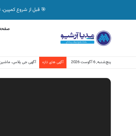
🎯 قبل از شروع کمپین، تصمیم درست بگیر! با 
صفحه 
پنج‌شنبه, 6 آگوست 2026
آگهی جی پلاس، ماشین
آگهی های تازه
نمایشگر
ویدیو