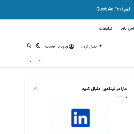
فرم Quick Ad Test
اس باما
تبلیغات
تغییر پوسته
جستجو برای
ورود به حساب
دنبال کردن
مارا در لینکدین دنبال کنید