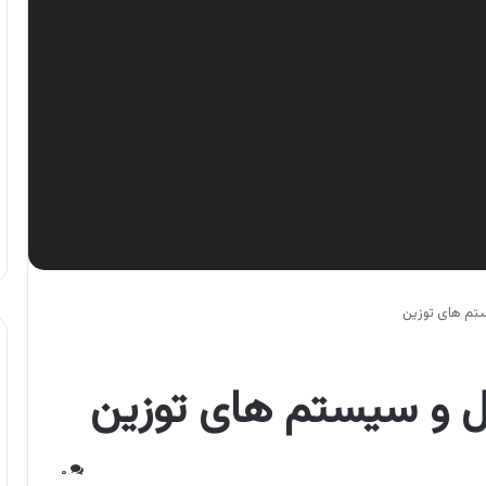
یستم های توزین
کول و سیستم های توزین
۰