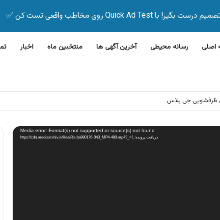
Quick Ad Test روی مخاطب واقعی تست کن ✅
اصلی
رسانه محیطی
آخرین آگهی ها
منتخبین ماه
اخبار
تم
 ظرفشویی جی پلاس
Media error: Format(s) not supported or source(s) not found
دریافت پرونده: https://cdn.mediaarshiv.ir/files/Ra-ba980176-043_MP4-480.mp4?_=1