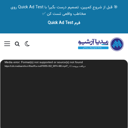
🎯 قبل از شروع کمپین، تصمیم درست بگیر! با Quick Ad Test روی
مخاطب واقعی تست کن ✅
فرم Quick Ad Test
تغییر پوسته
منو
جستجو ب
نمایشگر
Media error: Format(s) not supported or source(s) not found
ویدیو
دریافت پرونده: https://cdn.mediaarshiv.ir/files/Ra-me970055-002_MP4-480.mp4?_=1