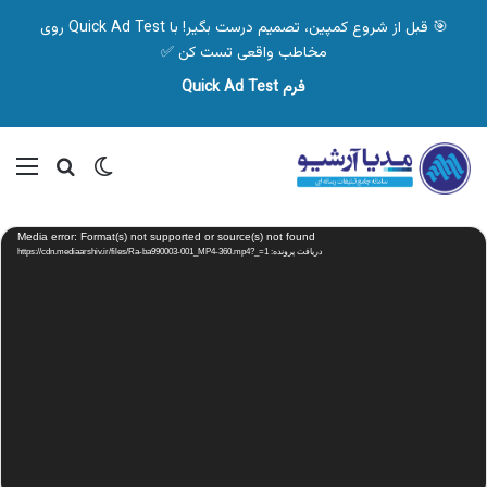
🎯 قبل از شروع کمپین، تصمیم درست بگیر! با Quick Ad Test روی
مخاطب واقعی تست کن ✅
فرم Quick Ad Test
تغییر پوسته
منو
جستجو ب
نمایشگر
Media error: Format(s) not supported or source(s) not found
ویدیو
دریافت پرونده: https://cdn.mediaarshiv.ir/files/Ra-ba990003-001_MP4-360.mp4?_=1