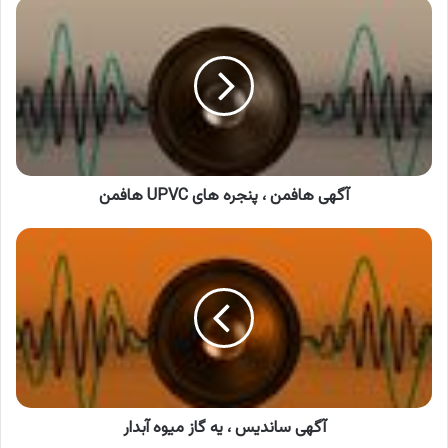
آگهی
هافمن
،
پنجره
های
UPVC
هافمن
آگهی هافمن ، پنجره های UPVC هافمن
آگهی
ساندیس
،
یه
گاز
میوه
آبدار
آگهی ساندیس ، یه گاز میوه آبدار