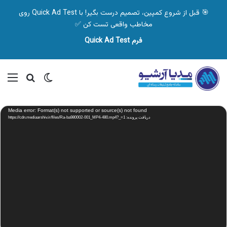
🎯 قبل از شروع کمپین، تصمیم درست بگیر! با Quick Ad Test روی
مخاطب واقعی تست کن ✅
فرم Quick Ad Test
تغییر پوسته
منو
جستجو ب
نمایشگر
Media error: Format(s) not supported or source(s) not found
ویدیو
دریافت پرونده: https://cdn.mediaarshiv.ir/files/Ra-ba980002-001_MP4-480.mp4?_=1