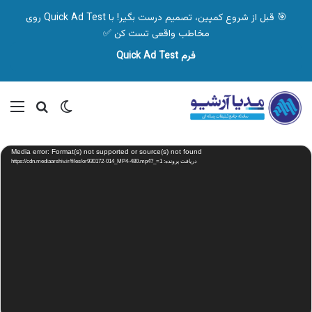
🎯 قبل از شروع کمپین، تصمیم درست بگیر! با Quick Ad Test روی
مخاطب واقعی تست کن ✅
فرم Quick Ad Test
تغییر پوسته
منو
جستجو ب
نمایشگر
Media error: Format(s) not supported or source(s) not found
ویدیو
دریافت پرونده: https://cdn.mediaarshiv.ir/files/or930172-014_MP4-480.mp4?_=1