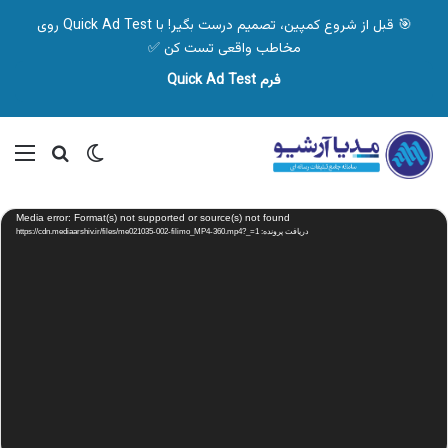
🎯 قبل از شروع کمپین، تصمیم درست بگیر! با Quick Ad Test روی
مخاطب واقعی تست کن ✅
فرم Quick Ad Test
تغییر پوسته
منو
جستجو ب
نمایشگر
Media error: Format(s) not supported or source(s) not found
ویدیو
دریافت پرونده: https://cdn.mediaarshiv.ir/files/me021035-002-filimo_MP4-360.mp4?_=1