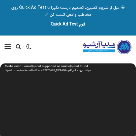
🎯 قبل از شروع کمپین، تصمیم درست بگیر! با Quick Ad Test روی
مخاطب واقعی تست کن ✅
فرم Quick Ad Test
تغییر پوسته
منو
جستجو ب
نمایشگر
Media error: Format(s) not supported or source(s) not found
ویدیو
دریافت پرونده: https://cdn.mediaarshiv.ir/files/Ra-mo970055-017_MP4-480.mp4?_=1