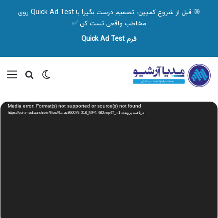
🎯 قبل از شروع کمپین، تصمیم درست بگیر! با Quick Ad Test روی
مخاطب واقعی تست کن ✅
فرم Quick Ad Test
تغییر پوسته
منو
جستجو ب
نمایشگر
Media error: Format(s) not supported or source(s) not found
ویدیو
دریافت پرونده: https://cdn.mediaarshiv.ir/files/Ra-az960079-018_MP4-480.mp4?_=1