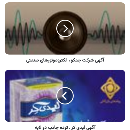
آگهی
شرکت
جمکو
،
الکتروموتورهای
صنعتی
آگهی شرکت جمکو ، الکتروموتورهای صنعتی
آگهی
لیدی
کر
،
توده
جاذب
دو
لایه
آگهی لیدی کر ، توده جاذب دو لایه