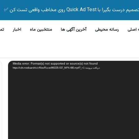
Quick Ad Test روی مخاطب واقعی تست کن ✅
اصلی
رسانه محیطی
آخرین آگهی ها
منتخبین ماه
اخبار
تم
ن ظرفشویی جی پلاس
Media error: Format(s) not supported or source(s) not found
دریافت پرونده: https://cdn.mediaarshiv.ir/files/Ra-es960235-037_MP4-480.mp4?_=1