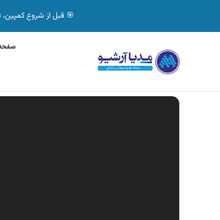
🎯 قبل از شروع کمپین، تصمیم درست بگیر! با 
صفحه 
چهارشنبه, 5 آگوست 2026
آگهی جی پلاس، ماشی
آگهی های تازه
نمایشگر
ویدیو