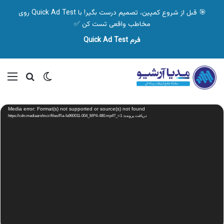
🎯 قبل از شروع کمپین، تصمیم درست بگیر! با Quick Ad Test روی
مخاطب واقعی تست کن ✅
فرم Quick Ad Test
تغییر پوسته
منو
جستجو ب
نمایشگر
Media error: Format(s) not supported or source(s) not found
ویدیو
دریافت پرونده: https://cdn.mediaarshiv.ir/files/Ra-fa960011-004_MP4-480.mp4?_=1