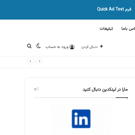
فرم Quick Ad Test
اس باما
تبلیغات
تغییر پوسته
جستجو برای
ورود به حساب
دنبال کردن
مارا در لینکدین دنبال کنید