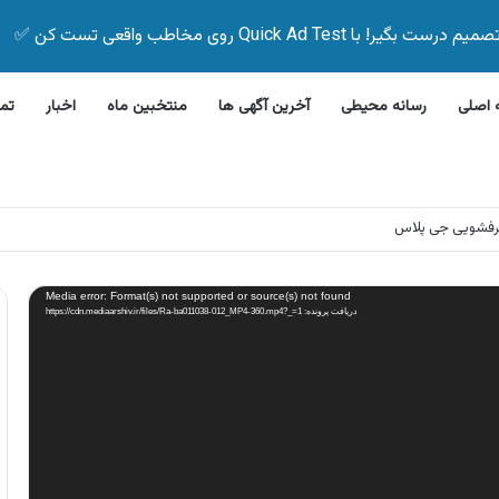
Quick Ad Test روی مخاطب واقعی تست کن ✅
اصلی
رسانه محیطی
آخرین آگهی ها
منتخبین ماه
اخبار
تم
 بیمه زیر ۵ دقیقه
Media error: Format(s) not supported or source(s) not found
دریافت پرونده: https://cdn.mediaarshiv.ir/files/Ra-ba011038-012_MP4-360.mp4?_=1