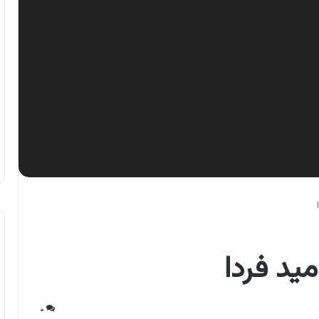
ید فردا
۰