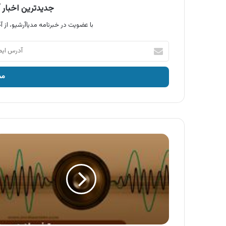
جدیدترین اخبار آ
با عضویت در خبرنامه مدیاآرشیو، از آخ
آدرس
ایمیل
خود
را
وارد
کنید
آگهی
همپا
،
لواشک
و
آلوچه
همپا