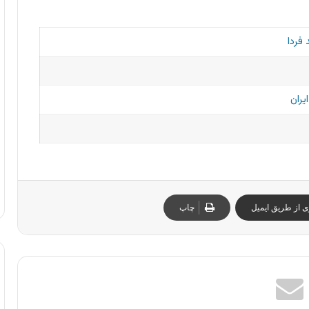
فردا
یران
ی از طریق ایمیل
چاپ