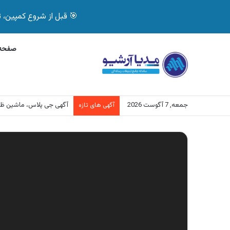
🎯 قبل از شروع کمپین، تصمیم درست بگیر! با 
صفحه 
جمعه, 7 آگوست 2026
آگهی بیمه دات کام، خرید آنلاین
آگهی های تازه
نمایشگر
ویدیو