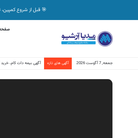
🎯 قبل از شروع کمپین، تصمیم درست بگیر! با 
صفحه 
جمعه, 7 آگوست 2026
آگهی بیمه دات کام، خرید آنلاین
آگهی های تازه
نمایشگر
ویدیو