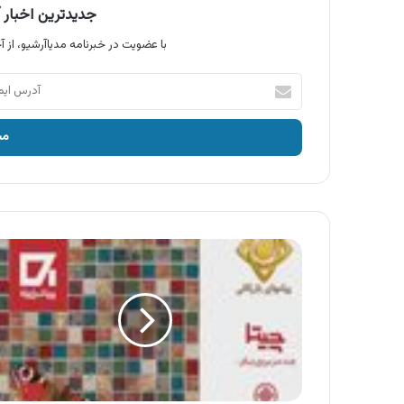
جدیدترین اخبار آ
با عضویت در خبرنامه مدیاآرشیو، از آخ
آدرس
ایمیل
خود
را
وارد
کنید
آگهی
شرکت
سرامیک
البرز
،
چیتا
سرامیک