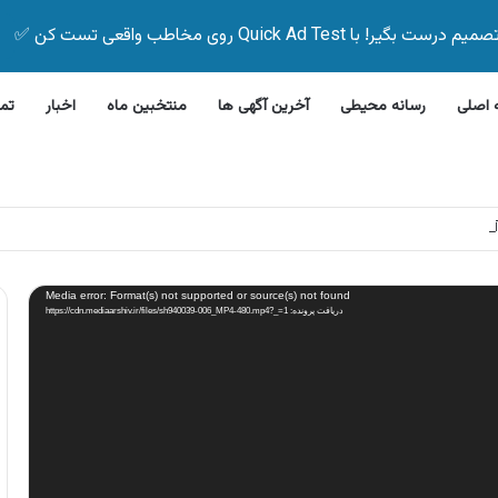
Quick Ad Test روی مخاطب واقعی تست کن ✅
اصلی
رسانه محیطی
آخرین آگهی ها
منتخبین ماه
اخبار
تم
 بیمه زیر ۵ دقیقه
Media error: Format(s) not supported or source(s) not found
دریافت پرونده: https://cdn.mediaarshiv.ir/files/sh940039-006_MP4-480.mp4?_=1