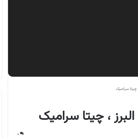
 چیتا سرامیک
برز ، چیتا سرامیک
۰