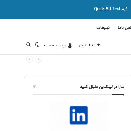
فرم Quick Ad Test
اس باما
تبلیغات
تغییر پوسته
جستجو برای
ورود به حساب
دنبال کردن
مارا در لینکدین دنبال کنید