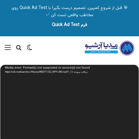
🎯 قبل از شروع کمپین، تصمیم درست بگیر! با Quick Ad Test روی
مخاطب واقعی تست کن ✅
فرم Quick Ad Test
تغییر پوسته
منو
جستجو ب
نمایشگر
Media error: Format(s) not supported or source(s) not found
ویدیو
دریافت پرونده: https://cdn.mediaarshiv.ir/files/az980277-013_MP4-480.mp4?_=1