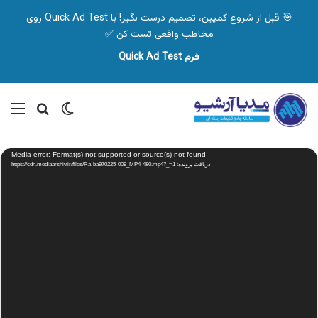
🎯 قبل از شروع کمپین، تصمیم درست بگیر! با Quick Ad Test روی
مخاطب واقعی تست کن ✅
فرم Quick Ad Test
تغییر پوسته
منو
جستجو ب
نمایشگر
Media error: Format(s) not supported or source(s) not found
ویدیو
دریافت پرونده: https://cdn.mediaarshiv.ir/files/Ra-ba970225-009_MP4-480.mp4?_=1