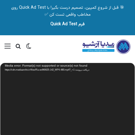
🎯 قبل از شروع کمپین، تصمیم درست بگیر! با Quick Ad Test روی
مخاطب واقعی تست کن ✅
فرم Quick Ad Test
تغییر پوسته
منو
جستجو ب
نمایشگر
Media error: Format(s) not supported or source(s) not found
ویدیو
دریافت پرونده: https://cdn.mediaarshiv.ir/files/Ra-es960625-142_MP4-480.mp4?_=1