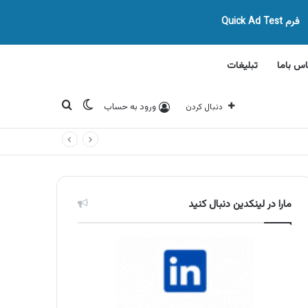
فرم Quick Ad Test
اس باما
تبلیغات
تغییر پوسته
جستجو برای
ورود به حساب
دنبال کردن
مارا در لینکدین دنبال کنید