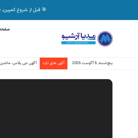
🎯 قبل از شروع کمپین، تصمیم درست بگیر! با 
صفحه 
پنج‌شنبه, 6 آگوست 2026
آگهی جی پلاس، ماشین
آگهی های تازه
نمایشگر
ویدیو