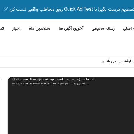
Quick Ad Test روی مخاطب واقعی تست کن ✅
اصلی
رسانه محیطی
آخرین آگهی ها
منتخبین ماه
اخبار
تم
 ظرفشویی جی پلاس
Media error: Format(s) not supported or source(s) not found
دریافت پرونده: https://cdn.mediaarshiv.ir/files/es920651-060_mp4.mp4?_=1