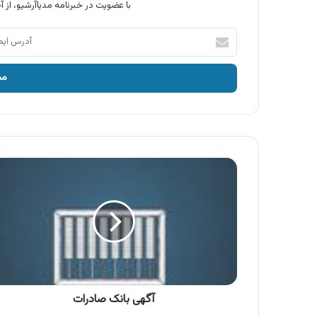
با عضویت در خبرنامه مدیاآرشیو، از آخ
آدرس
ایمیل
خود
را
وارد
کنید
آگهی
بانک
صادرات
آگهی بانک صادرات