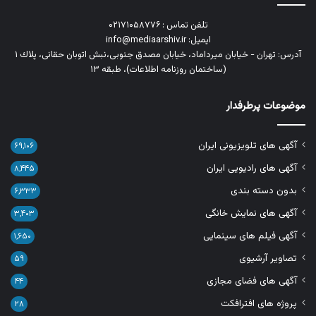
تلفن تماس : ۰۲۱۷۱۰۵۸۷۷۶
ایمیل: info@mediaarshiv.ir
آدرس: تهران - خیابان میرداماد، خیابان مصدق جنوبی،نبش اتوبان حقانی، پلاك ١
(ساختمان روزنامه اطلاعات)، طبقه ۱۳
موضوعات پرطرفدار
آگهی های تلویزیونی ایران
۶۹,۱۰۶
آگهی های رادیویی ایران
۸,۴۴۵
بدون دسته بندی
۶,۳۳۳
آگهی های نمایش خانگی
۳,۴۰۳
آگهی فیلم های سینمایی
۱,۶۵۰
تصاویر آرشیوی
۵۹
آگهی های فضای مجازی
۴۴
پروژه های افترافکت
۲۸