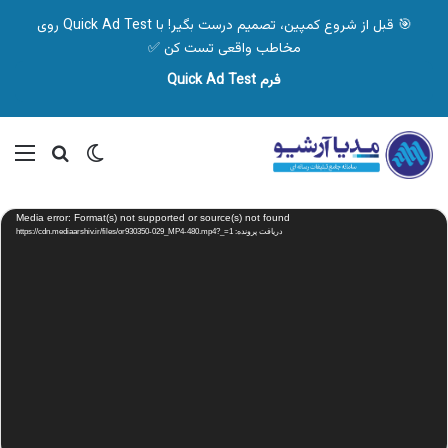
🎯 قبل از شروع کمپین، تصمیم درست بگیر! با Quick Ad Test روی
مخاطب واقعی تست کن ✅
فرم Quick Ad Test
تغییر پوسته
منو
جستجو ب
نمایشگر
Media error: Format(s) not supported or source(s) not found
ویدیو
دریافت پرونده: https://cdn.mediaarshiv.ir/files/or930350-029_MP4-480.mp4?_=1