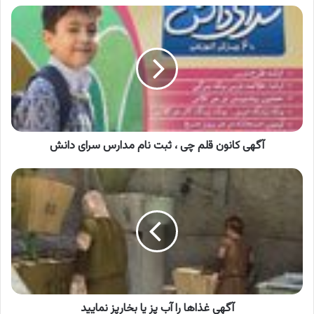
آگهی
کانون
قلم
چی
،
ثبت
نام
مدارس
سرای
دانش
آگهی کانون قلم چی ، ثبت نام مدارس سرای دانش
آگهی
غذاها
را
آب
پز
یا
بخارپز
نمایید
آگهی غذاها را آب پز یا بخارپز نمایید