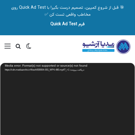
🎯 قبل از شروع کمپین، تصمیم درست بگیر! با Quick Ad Test روی
مخاطب واقعی تست کن ✅
فرم Quick Ad Test
تغییر پوسته
منو
جستجو ب
نمایشگر
Media error: Format(s) not supported or source(s) not found
ویدیو
دریافت پرونده: https://cdn.mediaarshiv.ir/files/ti930004-001_MP4-480.mp4?_=1