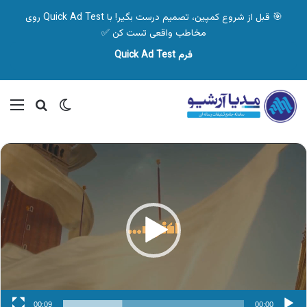
🎯 قبل از شروع کمپین، تصمیم درست بگیر! با Quick Ad Test روی
مخاطب واقعی تست کن ✅
فرم Quick Ad Test
تغییر پوسته
منو
جستجو ب
نمایشگر
ویدیو
00:09
00:00