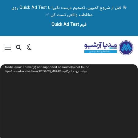
🎯 قبل از شروع کمپین، تصمیم درست بگیر! با Quick Ad Test روی
مخاطب واقعی تست کن ✅
فرم Quick Ad Test
تغییر پوسته
منو
جستجو ب
نمایشگر
Media error: Format(s) not supported or source(s) not found
ویدیو
دریافت پرونده: https://cdn.mediaarshiv.ir/files/or930159-009_MP4-480.mp4?_=1