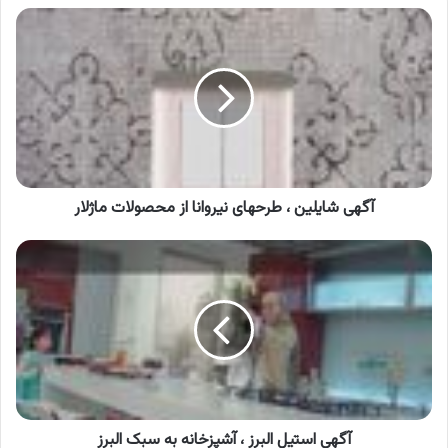
آگهی
شایلین
،
طرحهای
نیروانا
از
محصولات
ماژلار
آگهی شایلین ، طرحهای نیروانا از محصولات ماژلار
آگهی
استیل
البرز
،
آشپزخانه
به
سبک
البرز
آگهی استیل البرز ، آشپزخانه به سبک البرز