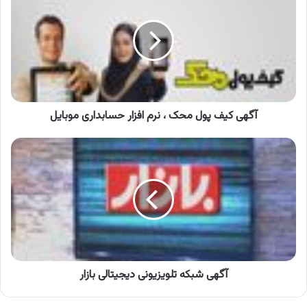
پول
محک
،
نرم
افزار
حسابداری
موبایل
آگهی کیف پول محک ، نرم افزار حسابداری موبایل
آگهی
شبکه
تلویزیونی
دیجیتالی
بازار
آگهی شبکه تلویزیونی دیجیتالی بازار