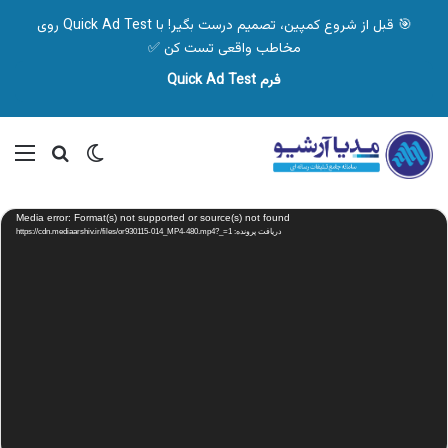
🎯 قبل از شروع کمپین، تصمیم درست بگیر! با Quick Ad Test روی
مخاطب واقعی تست کن ✅
فرم Quick Ad Test
تغییر پوسته
منو
جستجو ب
نمایشگر
Media error: Format(s) not supported or source(s) not found
ویدیو
دریافت پرونده: https://cdn.mediaarshiv.ir/files/or930115-014_MP4-480.mp4?_=1