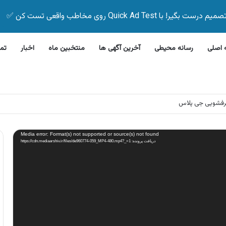
Quick Ad Test روی مخاطب واقعی تست کن ✅
اصلی
رسانه محیطی
آخرین آگهی ها
منتخبین ماه
اخبار
تم
رفشویی جی پلاس
Media error: Format(s) not supported or source(s) not found
دریافت پرونده: https://cdn.mediaarshiv.ir/files/de960774-059_MP4-480.mp4?_=1