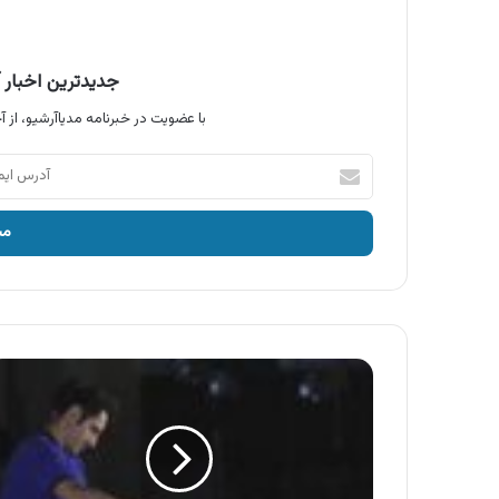
جدیدترین اخبار آ
با عضویت در خبرنامه مدیاآرشیو، از آخ
آدرس
ایمیل
خود
را
وارد
کنید
آگهی
پوشاک
تعطیلات
،
پوشاک
ست