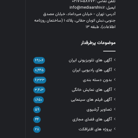
تلفن تماس : ۰۲۱۷۱۰۵۸۷۷۶
ایمیل: info@mediaarshiv.ir
آدرس: تهران - خیابان میرداماد، خیابان مصدق
جنوبی،نبش اتوبان حقانی، پلاك ١ (ساختمان روزنامه
اطلاعات)، طبقه ۱۳
موضوعات پرطرفدار
آگهی های تلویزیونی ایران
۶۹,۱۰۶
آگهی های رادیویی ایران
۸,۴۴۵
بدون دسته بندی
۶,۳۳۳
آگهی های نمایش خانگی
۳,۴۰۳
آگهی فیلم های سینمایی
۱,۶۵۰
تصاویر آرشیوی
۵۹
آگهی های فضای مجازی
۴۴
پروژه های افترافکت
۲۸