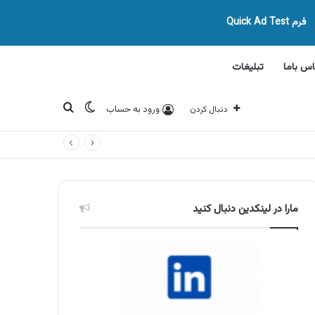
فرم Quick Ad Test
اس باما
تبلیغات
تغییر پوسته
جستجو برای
ورود به حساب
دنبال کردن
مارا در لینکدین دنبال کنید