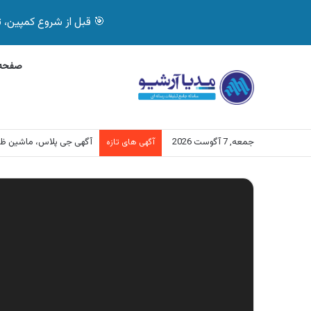
🎯 قبل از شروع کمپین، تصمیم درست بگیر! با 
صفحه 
جمعه, 7 آگوست 2026
آگهی جی پلاس، ماشین ظ
آگهی های تازه
نمایشگر
ویدیو