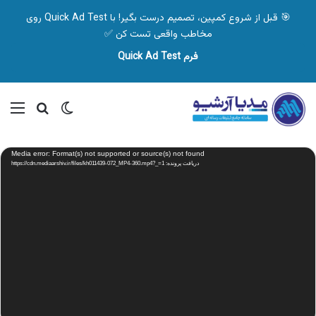
🎯 قبل از شروع کمپین، تصمیم درست بگیر! با Quick Ad Test روی
مخاطب واقعی تست کن ✅
فرم Quick Ad Test
تغییر پوسته
منو
جستجو ب
نمایشگر
Media error: Format(s) not supported or source(s) not found
ویدیو
دریافت پرونده: https://cdn.mediaarshiv.ir/files/kh011439-072_MP4-360.mp4?_=1