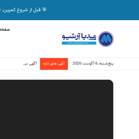
🎯 قبل از شروع کمپین، تصمیم درست بگیر! با 
صفحه 
پنج‌شنبه, 6 آگوست 2026
آگهی بیمه دات کام، خرید آنل
آگهی های تازه
نمایشگر
ویدیو