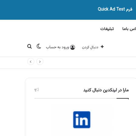
فرم Quick Ad Test
اس باما
تبلیغات
تغییر پوسته
جستجو برای
ورود به حساب
دنبال کردن
مارا در لینکدین دنبال کنید