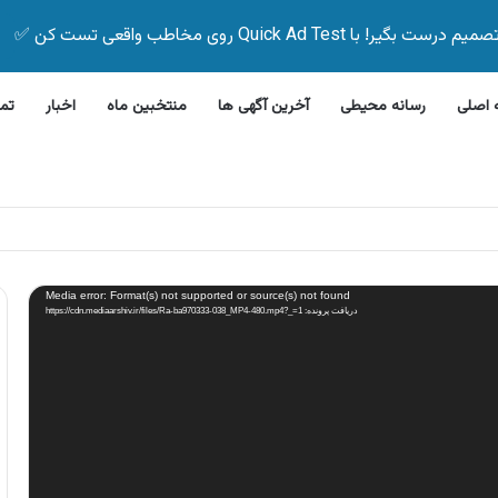
Quick Ad Test روی مخاطب واقعی تست کن ✅
اصلی
رسانه محیطی
آخرین آگهی ها
منتخبین ماه
اخبار
تم
این بیمه زیر ۵ دقیقه
Media error: Format(s) not supported or source(s) not found
دریافت پرونده: https://cdn.mediaarshiv.ir/files/Ra-ba970333-038_MP4-480.mp4?_=1