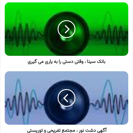
بانک
سینا
،
وقتی
دستی
را
به
یاری
می
گیری
بانک سینا ، وقتی دستی را به یاری می گیری
آگهی
دشت
نور
،
مجتمع
تفریحی
و
توریستی
آگهی دشت نور ، مجتمع تفریحی و توریستی