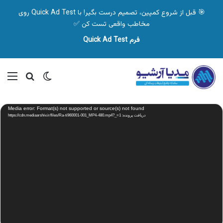
🎯 قبل از شروع کمپین، تصمیم درست بگیر! با Quick Ad Test روی
مخاطب واقعی تست کن ✅
فرم Quick Ad Test
تغییر پوسته
منو
جستجو ب
نمایشگر
Media error: Format(s) not supported or source(s) not found
ویدیو
دریافت پرونده: https://cdn.mediaarshiv.ir/files/Ra-ti960001-001_MP4-480.mp4?_=1