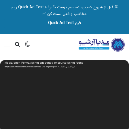
🎯 قبل از شروع کمپین، تصمیم درست بگیر! با Quick Ad Test روی
مخاطب واقعی تست کن ✅
فرم Quick Ad Test
تغییر پوسته
منو
جستجو ب
نمایشگر
Media error: Format(s) not supported or source(s) not found
ویدیو
دریافت پرونده: https://cdn.mediaarshiv.ir/files/ab0452-045_mp4.mp4?_=1