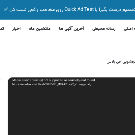
Quick Ad Test روی مخاطب واقعی تست کن ✅
اصلی
رسانه محیطی
آخرین آگهی ها
منتخبین ماه
اخبار
تم
رفشویی جی پلاس
Media error: Format(s) not supported or source(s) not found
دریافت پرونده: https://cdn.mediaarshiv.ir/files/fa930180-021_MP4-480.mp4?_=1