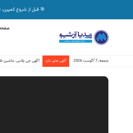
🎯 قبل از شروع کمپین، تصمیم درست بگیر! با 
صفحه 
جمعه, 7 آگوست 2026
آگهی جی پلاس، ماشین ظ
آگهی های تازه
نمایشگر
ویدیو