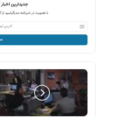
جدیدترین اخبار آ
با عضویت در خبرنامه مدیاآرشیو، از آخ
آدرس
ایمیل
خود
را
وارد
کنید
آگهی
رایانه
کمک
،
کمتر
از
دو
دقیقه