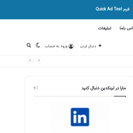
فرم Quick Ad Test
اس باما
تبلیغات
تغییر پوسته
جستجو برای
ورود به حساب
دنبال کردن
مارا در لینکدین دنبال کنید