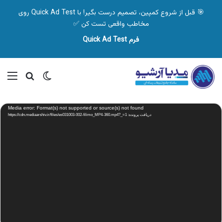
🎯 قبل از شروع کمپین، تصمیم درست بگیر! با Quick Ad Test روی
مخاطب واقعی تست کن ✅
فرم Quick Ad Test
تغییر پوسته
منو
جستجو ب
نمایشگر
Media error: Format(s) not supported or source(s) not found
ویدیو
دریافت پرونده: https://cdn.mediaarshiv.ir/files/es031003-002-filimo_MP4-360.mp4?_=1