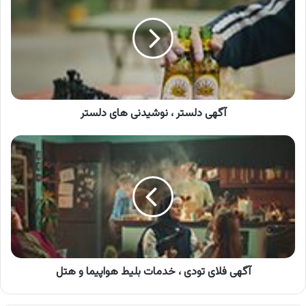
،
نوشیدنی
های
دلستر
آگهی دلستر ، نوشیدنی های دلستر
آگهی
فلای
تودی
،
خدمات
بلیط
هواپیما
و
هتل
آگهی فلای تودی ، خدمات بلیط هواپیما و هتل