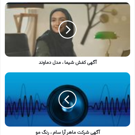
آگهی
کفش
شیما
،
مدل
دماوند
آگهی کفش شیما ، مدل دماوند
آگهی
شرکت
ماهر
آرا
سام
،
رنگ
مو
آگهی شرکت ماهر آرا سام ، رنگ مو