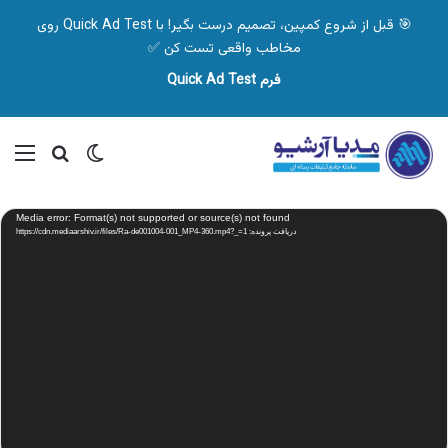
🎯 قبل از شروع کمپین، تصمیم درست بگیر! با Quick Ad Test روی
مخاطب واقعی تست کن ✅
فرم Quick Ad Test
تغییر پوسته
منو
جستجو ب
نمایشگر
Media error: Format(s) not supported or source(s) not found
ویدیو
دریافت پرونده: https://cdn.mediaarshiv.ir/files/Ra-de001004-001_MP4-360.mp4?_=1