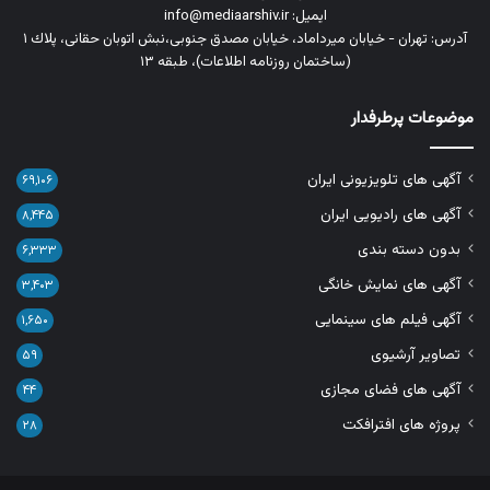
ایمیل: info@mediaarshiv.ir
آدرس: تهران - خیابان میرداماد، خیابان مصدق جنوبی،نبش اتوبان حقانی، پلاك ١
(ساختمان روزنامه اطلاعات)، طبقه ۱۳
موضوعات پرطرفدار
آگهی های تلویزیونی ایران
۶۹,۱۰۶
آگهی های رادیویی ایران
۸,۴۴۵
بدون دسته بندی
۶,۳۳۳
آگهی های نمایش خانگی
۳,۴۰۳
آگهی فیلم های سینمایی
۱,۶۵۰
تصاویر آرشیوی
۵۹
آگهی های فضای مجازی
۴۴
پروژه های افترافکت
۲۸