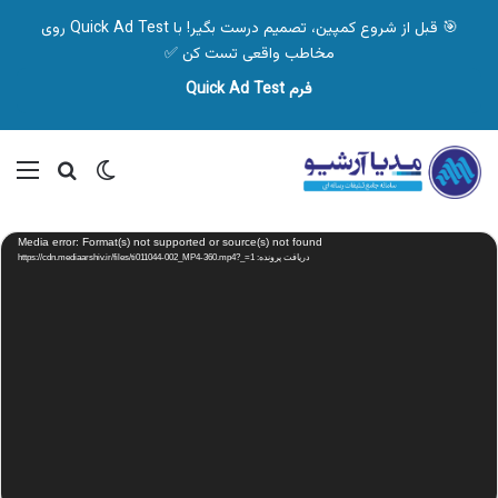
🎯 قبل از شروع کمپین، تصمیم درست بگیر! با Quick Ad Test روی
مخاطب واقعی تست کن ✅
فرم Quick Ad Test
تغییر پوسته
منو
جستجو ب
نمایشگر
Media error: Format(s) not supported or source(s) not found
ویدیو
دریافت پرونده: https://cdn.mediaarshiv.ir/files/ti011044-002_MP4-360.mp4?_=1