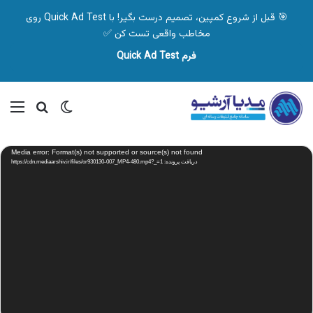
🎯 قبل از شروع کمپین، تصمیم درست بگیر! با Quick Ad Test روی
مخاطب واقعی تست کن ✅
فرم Quick Ad Test
تغییر پوسته
منو
جستجو ب
نمایشگر
Media error: Format(s) not supported or source(s) not found
ویدیو
دریافت پرونده: https://cdn.mediaarshiv.ir/files/or930130-007_MP4-480.mp4?_=1