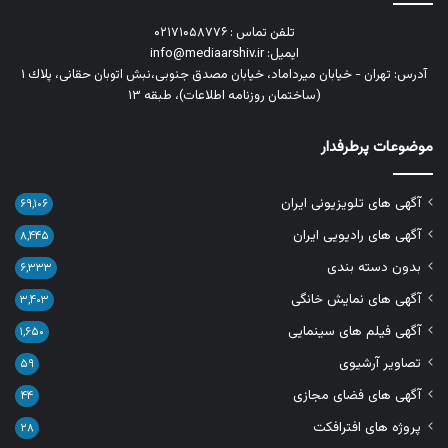
تلفن تماس : ۰۲۱۷۱۰۵۸۷۷۶
ایمیل: info@mediaarshiv.ir
آدرس: تهران - خیابان میرداماد، خیابان مصدق جنوبی،نبش اتوبان حقانی، پلاك ١
(ساختمان روزنامه اطلاعات)، طبقه ۱۳
موضوعات پرطرفدار
آگهی های تلویزیونی ایران
۶۹,۱۰۶
آگهی های رادیویی ایران
۸,۴۴۵
بدون دسته بندی
۶,۳۳۳
آگهی های نمایش خانگی
۳,۴۰۳
آگهی فیلم های سینمایی
۱,۶۵۰
تصاویر آرشیوی
۵۹
آگهی های فضای مجازی
۴۴
پروژه های افترافکت
۲۸