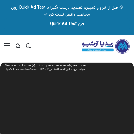
🎯 قبل از شروع کمپین، تصمیم درست بگیر! با Quick Ad Test روی
مخاطب واقعی تست کن ✅
فرم Quick Ad Test
تغییر پوسته
منو
جستجو ب
نمایشگر
Media error: Format(s) not supported or source(s) not found
ویدیو
دریافت پرونده: https://cdn.mediaarshiv.ir/files/az930020-001_MP4-480.mp4?_=1