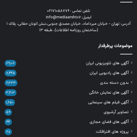
تلفن تماس : ۰۲۱۷۱۰۵۸۷۷۶
ایمیل: info@mediaarshiv.ir
آدرس: تهران - خیابان میرداماد، خیابان مصدق جنوبی،نبش اتوبان حقانی، پلاك ١
(ساختمان روزنامه اطلاعات)، طبقه ۱۳
موضوعات پرطرفدار
آگهی های تلویزیونی ایران
۶۹,۱۰۶
آگهی های رادیویی ایران
۸,۴۴۵
بدون دسته بندی
۶,۳۳۳
آگهی های نمایش خانگی
۳,۴۰۳
آگهی فیلم های سینمایی
۱,۶۵۰
تصاویر آرشیوی
۵۹
آگهی های فضای مجازی
۴۴
پروژه های افترافکت
۲۸