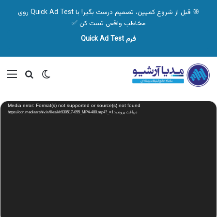
🎯 قبل از شروع کمپین، تصمیم درست بگیر! با Quick Ad Test روی
مخاطب واقعی تست کن ✅
فرم Quick Ad Test
تغییر پوسته
منو
جستجو ب
نمایشگر
Media error: Format(s) not supported or source(s) not found
ویدیو
دریافت پرونده: https://cdn.mediaarshiv.ir/files/kh930517-055_MP4-480.mp4?_=1