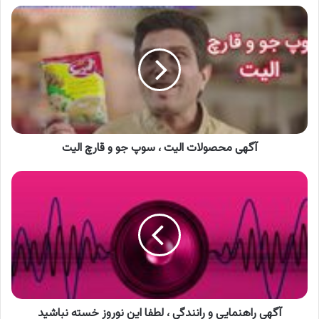
آگهی
محصولات
الیت
،
سوپ
جو
و
قارچ
الیت
آگهی محصولات الیت ، سوپ جو و قارچ الیت
آگهی
راهنمایی
و
رانندگی
،
لطفا
این
نوروز
خسته
نباشید
آگهی راهنمایی و رانندگی ، لطفا این نوروز خسته نباشید