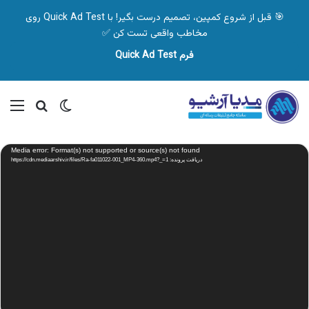
🎯 قبل از شروع کمپین، تصمیم درست بگیر! با Quick Ad Test روی
مخاطب واقعی تست کن ✅
فرم Quick Ad Test
تغییر پوسته
منو
جستجو ب
نمایشگر
Media error: Format(s) not supported or source(s) not found
ویدیو
دریافت پرونده: https://cdn.mediaarshiv.ir/files/Ra-fa011022-001_MP4-360.mp4?_=1