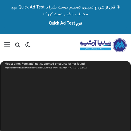
🎯 قبل از شروع کمپین، تصمیم درست بگیر! با Quick Ad Test روی
مخاطب واقعی تست کن ✅
فرم Quick Ad Test
تغییر پوسته
منو
جستجو ب
نمایشگر
Media error: Format(s) not supported or source(s) not found
ویدیو
دریافت پرونده: https://cdn.mediaarshiv.ir/files/Ra-ba940026-001_MP4-480.mp4?_=1