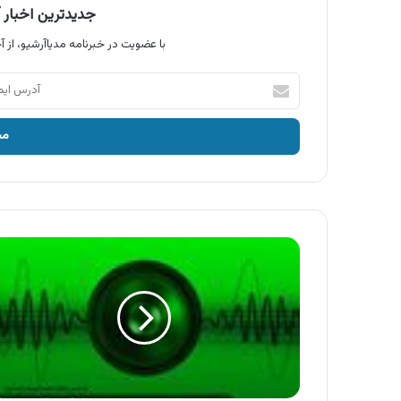
جدیدترین اخبار آ
با عضویت در خبرنامه مدیاآرشیو، از آخ
آدرس
ایمیل
خود
را
وارد
کنید
آگهی
رادیویی
بانک
اقتصاد
نوین
،
شهدای
غواص