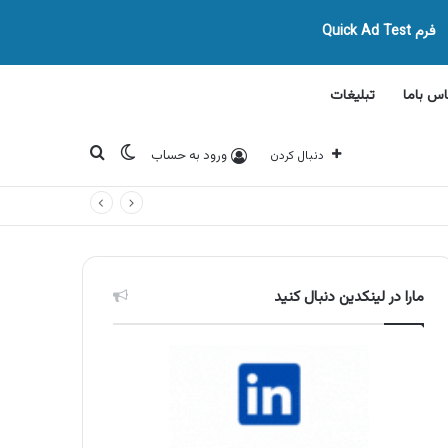
فرم Quick Ad Test
اس باما
تبلیغات
تغییر پوسته
جستجو برای
ورود به حساب
دنبال کردن
مارا در لینکدین دنبال کنید