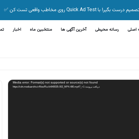
Quick Ad Test روی مخاطب واقعی تست کن ✅
اصلی
رسانه محیطی
آخرین آگهی ها
منتخبین ماه
اخبار
تم
این بیمه زیر ۵ دقیقه
Media error: Format(s) not supported or source(s) not found
دریافت پرونده: https://cdn.mediaarshiv.ir/files/Ra-kh940035-002_MP4-480.mp4?_=1