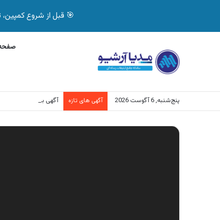
🎯 قبل از شروع کمپین، تصمیم درست بگیر! با 
صفحه 
پنج‌شنبه, 6 آگوست 2026
آگهی بیمه دات کام، خرید آنل
آگهی های تازه
نمایشگر
ویدیو