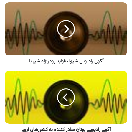
آگهی
رادیویی
شیوا
،
فواید
پودر
ژله
شیبابا
آگهی رادیویی شیوا ، فواید پودر ژله شیبابا
آگهی
رادیویی
بوتان
صادر
کننده
به
کشورهای
اروپا
آگهی رادیویی بوتان صادر کننده به کشورهای اروپا