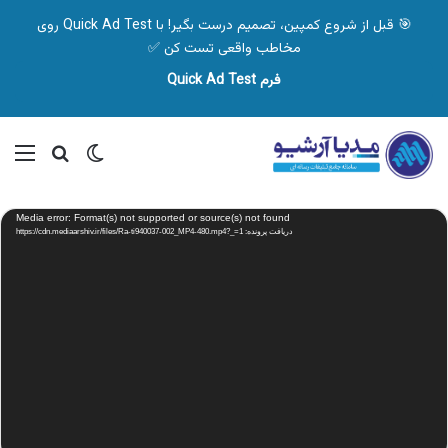
🎯 قبل از شروع کمپین، تصمیم درست بگیر! با Quick Ad Test روی
مخاطب واقعی تست کن ✅
فرم Quick Ad Test
تغییر پوسته
منو
جستجو ب
نمایشگر
Media error: Format(s) not supported or source(s) not found
ویدیو
دریافت پرونده: https://cdn.mediaarshiv.ir/files/Ra-ti940037-002_MP4-480.mp4?_=1