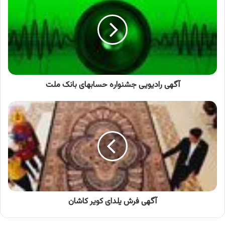
جشنواره
حسابهای
بانک
ملت
آگهی رادیویی جشنواره حسابهای بانک ملت
آگهی
فرش
یلدای
کویر
کاشان
آگهی فرش یلدای کویر کاشان