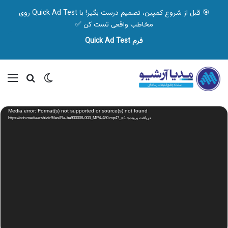
🎯 قبل از شروع کمپین، تصمیم درست بگیر! با Quick Ad Test روی
مخاطب واقعی تست کن ✅
فرم Quick Ad Test
تغییر پوسته
منو
جستجو ب
نمایشگر
Media error: Format(s) not supported or source(s) not found
ویدیو
دریافت پرونده: https://cdn.mediaarshiv.ir/files/Ra-ba930008-003_MP4-480.mp4?_=1