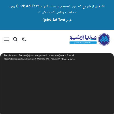
🎯 قبل از شروع کمپین، تصمیم درست بگیر! با Quick Ad Test روی
مخاطب واقعی تست کن ✅
فرم Quick Ad Test
تغییر پوسته
منو
جستجو ب
نمایشگر
Media error: Format(s) not supported or source(s) not found
ویدیو
دریافت پرونده: https://cdn.mediaarshiv.ir/files/Ra-de940023-002_MP4-480.mp4?_=1