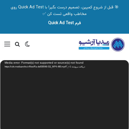
🎯 قبل از شروع کمپین، تصمیم درست بگیر! با Quick Ad Test روی
مخاطب واقعی تست کن ✅
فرم Quick Ad Test
تغییر پوسته
منو
جستجو ب
نمایشگر
Media error: Format(s) not supported or source(s) not found
ویدیو
دریافت پرونده: https://cdn.mediaarshiv.ir/files/Ra-de930048-011_MP4-480.mp4?_=1