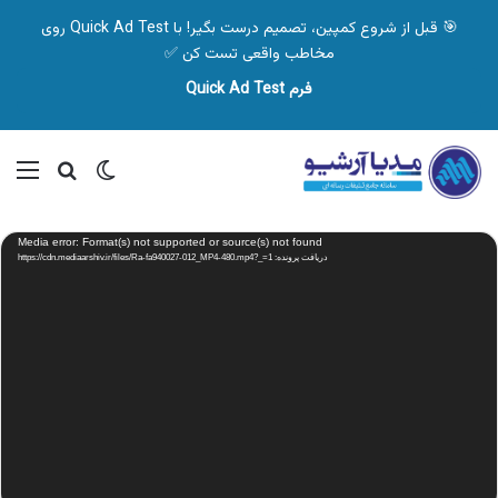
🎯 قبل از شروع کمپین، تصمیم درست بگیر! با Quick Ad Test روی
مخاطب واقعی تست کن ✅
فرم Quick Ad Test
تغییر پوسته
منو
جستجو ب
نمایشگر
Media error: Format(s) not supported or source(s) not found
ویدیو
دریافت پرونده: https://cdn.mediaarshiv.ir/files/Ra-fa940027-012_MP4-480.mp4?_=1