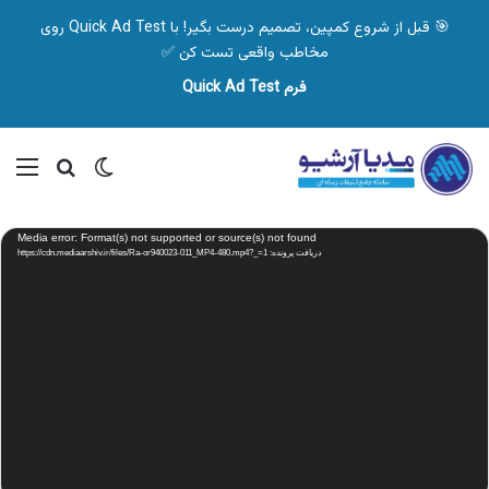
🎯 قبل از شروع کمپین، تصمیم درست بگیر! با Quick Ad Test روی
مخاطب واقعی تست کن ✅
فرم Quick Ad Test
تغییر پوسته
منو
جستجو ب
نمایشگر
Media error: Format(s) not supported or source(s) not found
ویدیو
دریافت پرونده: https://cdn.mediaarshiv.ir/files/Ra-or940023-011_MP4-480.mp4?_=1