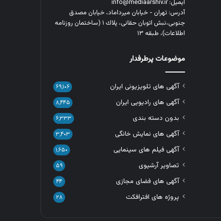
ایمیل: info@mediaarshiv.ir
آدرس: تهران - خیابان میرداماد، خیابان مصدق
جنوبی،نبش اتوبان حقانی، پلاك ١ (ساختمان روزنامه
اطلاعات)، طبقه ۱۳
موضوعات پرطرفدار
آگهی های تلویزیونی ایران
۶۹,۱۰۶
آگهی های رادیویی ایران
۸,۴۴۵
بدون دسته بندی
۶,۳۳۳
آگهی های نمایش خانگی
۳,۴۰۳
آگهی فیلم های سینمایی
۱,۶۵۰
تصاویر آرشیوی
۵۹
آگهی های فضای مجازی
۴۴
پروژه های افترافکت
۲۸