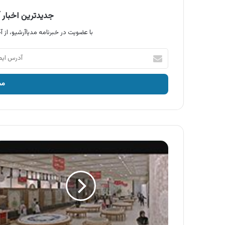
جدیدترین اخبار آ
با عضویت در خبرنامه مدیاآرشیو، از آخ
آدرس
ایمیل
خود
را
وارد
کنید
آگهی
شهر
لوازم
خانگی
،
در
ماه
رمضان