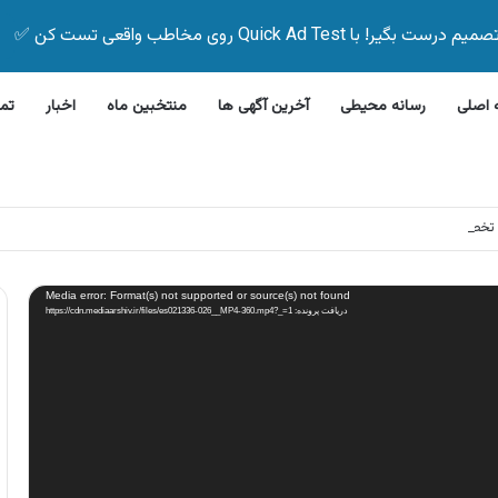
Quick Ad Test روی مخاطب واقعی تست کن ✅
اصلی
رسانه محیطی
آخرین آگهی ها
منتخبین ماه
اخبار
تم
ازار تخصصی فرش دستباف بدون پیش پرداخت
Media error: Format(s) not supported or source(s) not found
دریافت پرونده: https://cdn.mediaarshiv.ir/files/es021336-026__MP4-360.mp4?_=1