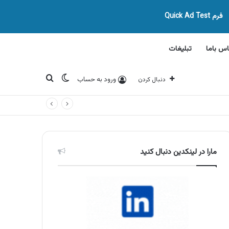
فرم Quick Ad Test
اس باما
تبلیغات
تغییر پوسته
جستجو برای
ورود به حساب
دنبال کردن
مارا در لینکدین دنبال کنید