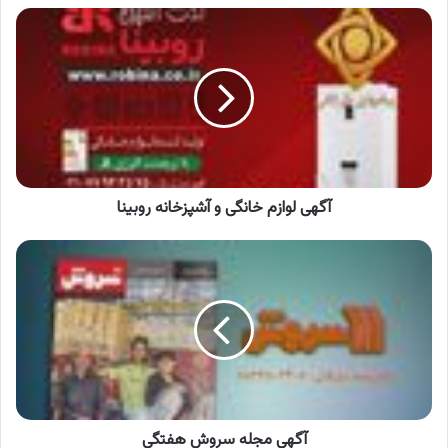
آگهی
لوازم
خانگی
و
آشپزخانه
روبینا
آگهی لوازم خانگی و آشپزخانه روبینا
آگهی
مجله
سروش
هفتگی
آگهی مجله سروش هفتگی