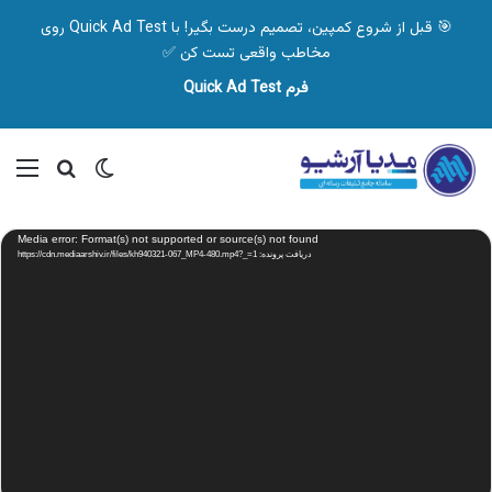
🎯 قبل از شروع کمپین، تصمیم درست بگیر! با Quick Ad Test روی
مخاطب واقعی تست کن ✅
فرم Quick Ad Test
تغییر پوسته
منو
جستجو ب
نمایشگر
Media error: Format(s) not supported or source(s) not found
ویدیو
دریافت پرونده: https://cdn.mediaarshiv.ir/files/kh940321-067_MP4-480.mp4?_=1