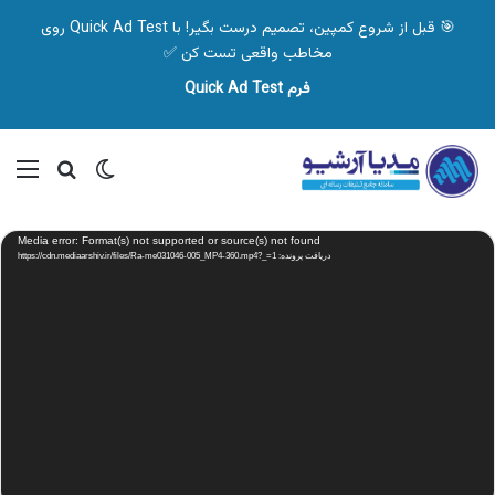
🎯 قبل از شروع کمپین، تصمیم درست بگیر! با Quick Ad Test روی
مخاطب واقعی تست کن ✅
فرم Quick Ad Test
تغییر پوسته
منو
جستجو ب
نمایشگر
Media error: Format(s) not supported or source(s) not found
ویدیو
دریافت پرونده: https://cdn.mediaarshiv.ir/files/Ra-me031046-005_MP4-360.mp4?_=1