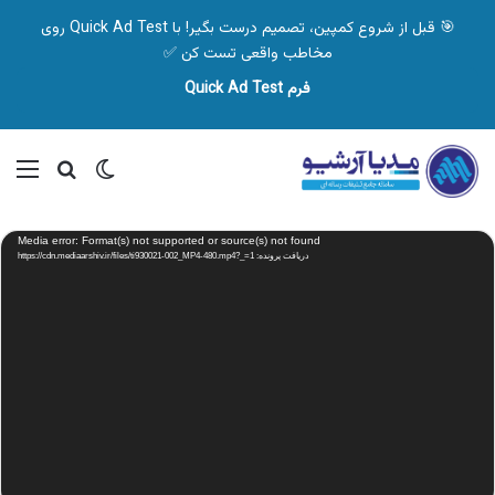
🎯 قبل از شروع کمپین، تصمیم درست بگیر! با Quick Ad Test روی
مخاطب واقعی تست کن ✅
فرم Quick Ad Test
تغییر پوسته
منو
جستجو ب
نمایشگر
Media error: Format(s) not supported or source(s) not found
ویدیو
دریافت پرونده: https://cdn.mediaarshiv.ir/files/ti930021-002_MP4-480.mp4?_=1