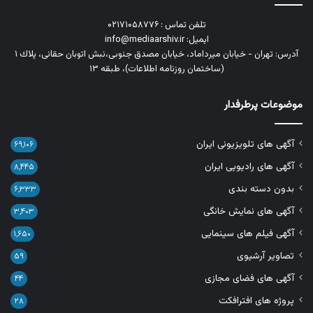
تلفن تماس : ۰۲۱۷۱۰۵۸۷۷۶
ایمیل: info@mediaarshiv.ir
آدرس: تهران - خیابان میرداماد، خیابان مصدق جنوبی،نبش اتوبان حقانی، پلاك ١
(ساختمان روزنامه اطلاعات)، طبقه ۱۳
موضوعات پرطرفدار
آگهی های تلویزیونی ایران
۶۹,۱۰۶
آگهی های رادیویی ایران
۸,۴۴۵
بدون دسته بندی
۶,۳۳۳
آگهی های نمایش خانگی
۳,۴۰۳
آگهی فیلم های سینمایی
۱,۶۵۰
تصاویر آرشیوی
۵۹
آگهی های فضای مجازی
۴۴
پروژه های افترافکت
۲۸