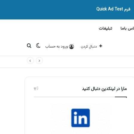
فرم Quick Ad Test
اس باما
تبلیغات
تغییر پوسته
جستجو برای
ورود به حساب
دنبال کردن
مارا در لینکدین دنبال کنید