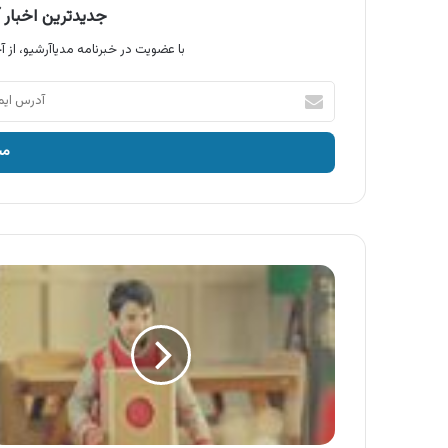
جدیدترین اخبار آ
با عضویت در خبرنامه مدیاآرشیو، از آخ
آدرس
ایمیل
خود
را
وارد
کنید
آگهی
محصولات
دلپذیر
،
سس
موشکی
دلپذیر