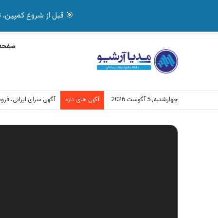
🎯 قبل از شروع کمپین، تصمیم درست بگیر! با 
صفحه 
چهارشنبه, 5 آگوست 2026
آگهی سرای ایرانی، ف
آگهی های تازه
نمایشگر
ویدیو