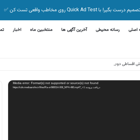
Quick Ad Test روی مخاطب واقعی تست کن ✅
اصلی
رسانه محیطی
آخرین آگهی ها
منتخبین ماه
اخبار
تم
روش اقساطی دوچرخه بدون پیش پرداخت
Media error: Format(s) not supported or source(s) not found
دریافت پرونده: https://cdn.mediaarshiv.ir/files/Ra-or980014-008_MP4-480.mp4?_=1